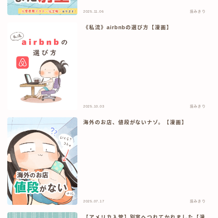
2025.11.06
読みきり
《私流》airbnbの選び方【漫画】
2025.10.03
読みきり
海外のお店、値段がないナゾ。【漫画】
2025.07.17
読みきり
【アメリカ入管】別室へつれてかれました【漫