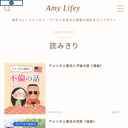
Amy Lifey
MENU
海外コミックエッセイ・ワーホリお役立ち情報が読めるウェブサイト
CATEGORY
ホーム
読みきり
プロフィール
アメリカ人彼氏と不倫の話【漫画】
漫画をよむ
ワーホリ体験記
読み切り
絵日記
旅行記
2026.07.06
読みきり
アメリカ人彼氏の空耳【漫画】
記事をよむ