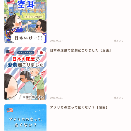
ワーホリ情報
英語勉強法
ノマド＆旅情報
2026.06.27
読みきり
お仕事のご依頼
日本の床屋で悲劇起こりました【漫画】
掲載実績
お問い合わせ
2026.05.21
読みきり
アメリカの空って広くない？【漫画】