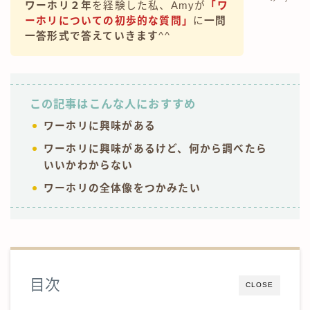
ワーホリ２年
を経験した私、Amyが
「ワ
ーホリについての初歩的な質問」
に
一問
ワーホリ情報
一答形式で答えていきます
^^
英語勉強法
ノマド＆旅情報
この記事はこんな人におすすめ
お仕事のご依頼
ワーホリに興味がある
ワーホリに興味があるけど、何から調べたら
掲載実績
いいかわからない
お問い合わせ
ワーホリの全体像をつかみたい
目次
CLOSE