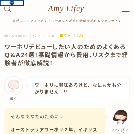
Amy Lifey
MENU
海外コミックエッセイ・ワーホリお役立ち情報が読めるウェブサイト
2023.05.05
2025.02.01
ワーホリ情報
ホーム
ワーホリデビューしたい人のためのよくある
Ｑ＆Ａ24選！基礎情報から費用、リスクまで経
プロフィール
験者が徹底解説！
漫画をよむ
ワーホリ体験記
ワーホリに興味あるけど、なにもかも分
かりません…!!
読み切り
ぼく
絵日記
旅行記
そんなあなたのために…
オーストラリアワーホリ２年、イギリス
Amy (えい
記事をよむ
みー)