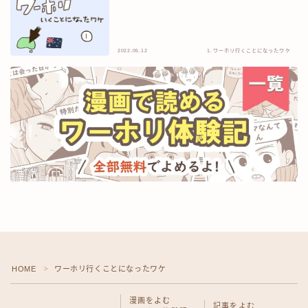
ワーホリ情報
英語勉強法
2022.05.12
1. ワーホリ行くことになったワケ
ノマド＆旅情報
お仕事のご依頼
掲載実績
お問い合わせ
HOME
ワーホリ行くことになったワケ
＞
Follow Me
漫画をよむ
記事をよむ