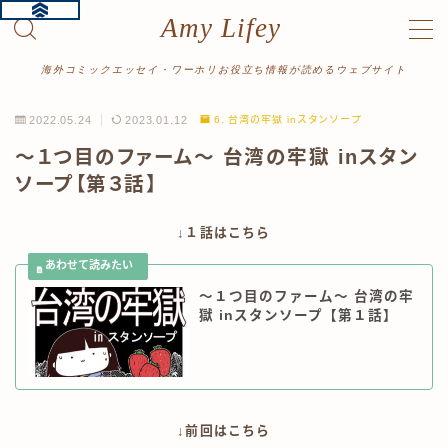
Amy Lifey
MENU
海外コミックエッセイ・ワーホリお役立ち情報が読めるウェブサイト
2022.05.24
2023.01.12
6. 台湾の牢獄 inスタンソープ
ホーム
～１つ目のファーム～ 台湾の牢獄 inスタン
ソープ【第３話】
プロフィール
↓１話はこちら
漫画をよむ
ワーホリ体験記
～１つ目のファーム～ 台湾の牢
獄 inスタンソープ【第１話】
読み切り
絵日記
旅行記
↓前回はこちら
記事をよむ