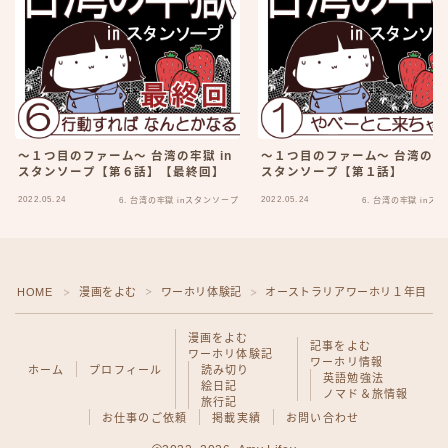
～１つ目のファーム～ 台湾の牢獄 in
～１つ目のファーム～ 台湾の牢獄
スタンソープ【第６話】【最終回】
スタンソープ【第１話】
2022.05.24
2022.05.24
6. 台湾の牢獄 inスタンソープ
6. 台湾の牢獄 inス
HOME
漫画をよむ
ワーホリ体験記
オーストラリアワーホリ１年目
＞
＞
＞
＞
Follow Me
漫画をよむ
記事をよむ
ワーホリ体験記
ワーホリ情報
ホーム
プロフィール
読み切り
英語勉強法
絵日記
ノマド＆旅情報
旅行記
お仕事のご依頼
掲載実績
お問い合わせ