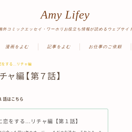
Amy Lifey
海外コミックエッセイ・ワーホリお役立ち情報が読めるウェブサイ
漫画をよむ
記事をよむ
お仕事のご依頼
ワーホリ体験記
ワーホリ情報
恋をする...リチャ編
チャ編【第７話】
読み切り
英語勉強法
絵日記
ノマド＆旅情報
旅行記
↓１話はこちら
に恋をする...リチャ編【第１話】