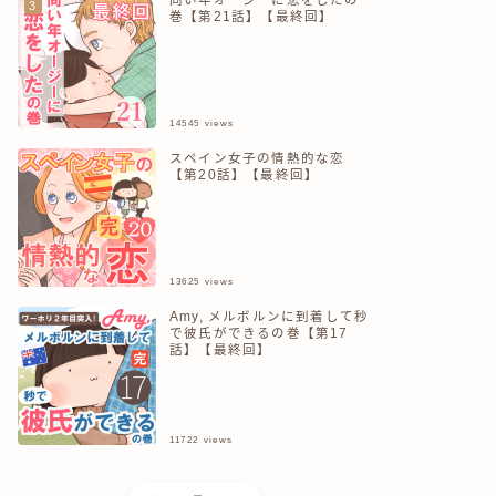
巻【第21話】【最終回】
14545
views
スペイン女子の情熱的な恋
【第20話】【最終回】
13625
views
Amy, メルボルンに到着して秒
で彼氏ができるの巻【第17
話】【最終回】
11722
views