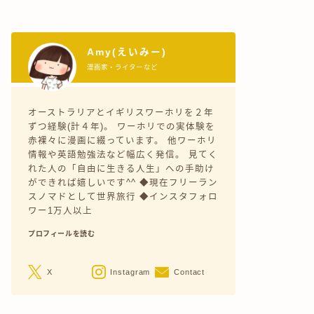
Amy(えいみー)
漫画家・ライターなど
オーストラリアとイギリスワーホリを２年
ずつ経験(計４年)。 ワーホリでの実体験を
赤裸々に漫画に綴っています。 他ワーホリ
情報や英語勉強法など幅広く発信。 見てく
れた人の「自由に生きる人生」への手助け
ができれば嬉しいです^^ ◆現在フリーラン
スノマドとして世界旅行 ◆インスタフォロ
ワー1万人以上
プロフィールを読む
X
Instagram
Contact