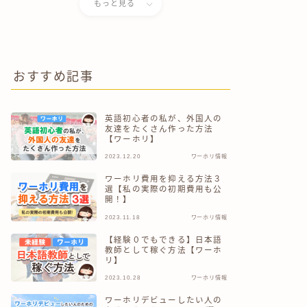
もっと見る
おすすめ記事
英語初心者の私が、外国人の
友達をたくさん作った方法
【ワーホリ】
2023.12.20
ワーホリ情報
ワーホリ費用を抑える方法３
選【私の実際の初期費用も公
開！】
2023.11.18
ワーホリ情報
【経験０でもできる】日本語
教師として稼ぐ方法【ワーホ
リ】
2023.10.28
ワーホリ情報
ワーホリデビューしたい人の