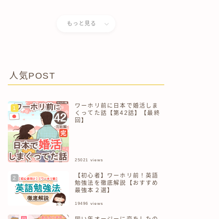
儀式で自分がぶっ壊れた話
もっと見る
人気POST
ワーホリ前に日本で婚活しま
くってた話【第42話】【最終
回】
25021
views
【初心者】ワーホリ前！英語
勉強法を徹底解説【おすすめ
最強本２選】
19496
views
同い年オージーに恋をしたの