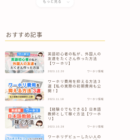
もっと見る
おすすめ記事
英語初心者の私が、外国人の
友達をたくさん作った方法
【ワーホリ】
2023.12.20
ワーホリ情報
ワーホリ費用を抑える方法３
選【私の実際の初期費用も公
開！】
2023.11.18
ワーホリ情報
【経験０でもできる】日本語
教師として稼ぐ方法【ワーホ
リ】
2023.10.28
ワーホリ情報
ワーホリデビューしたい人の