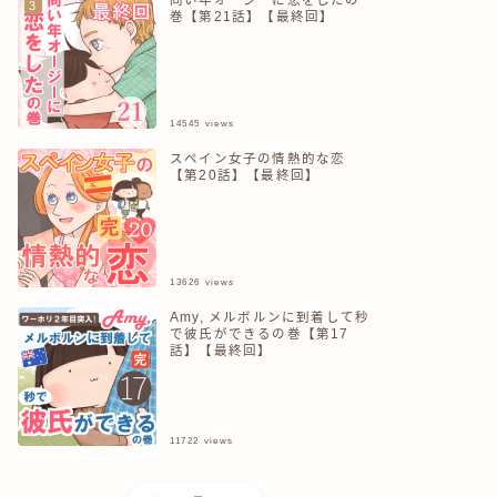
巻【第21話】【最終回】
14545
views
スペイン女子の情熱的な恋
【第20話】【最終回】
13626
views
Amy, メルボルンに到着して秒
で彼氏ができるの巻【第17
話】【最終回】
11722
views