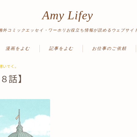
Amy Lifey
海外コミックエッセイ・ワーホリお役立ち情報が読めるウェブサイ
漫画をよむ
記事をよむ
お仕事のご依頼
ワーホリ体験記
ワーホリ情報
に稼いでく。
８話】
読み切り
英語勉強法
絵日記
ノマド＆旅情報
旅行記