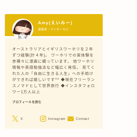
Amy(えいみー)
漫画家・ライターなど
オーストラリアとイギリスワーホリを２年
ずつ経験(計４年)。 ワーホリでの実体験を
赤裸々に漫画に綴っています。 他ワーホリ
情報や英語勉強法など幅広く発信。 見てく
れた人の「自由に生きる人生」への手助け
ができれば嬉しいです^^ ◆現在フリーラン
スノマドとして世界旅行 ◆インスタフォロ
ワー1万人以上
プロフィールを読む
X
Instagram
Contact