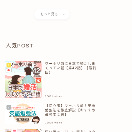
儀式で自分がぶっ壊れた話
もっと見る
人気POST
ワーホリ前に日本で婚活しま
くってた話【第42話】【最終
回】
25021
views
【初心者】ワーホリ前！英語
勉強法を徹底解説【おすすめ
最強本２選】
19520
views
同い年オージーに恋をしたの