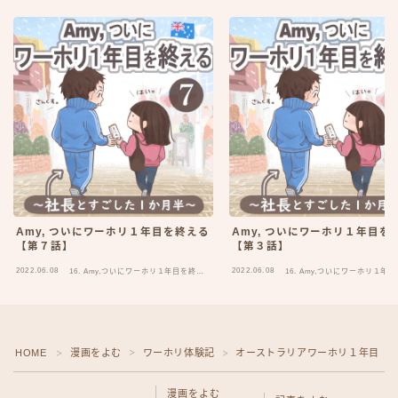
Amy, ついにワーホリ１年目を終える
Amy, ついにワーホリ１年目を
【第７話】
【第３話】
2022.06.08
2022.06.08
16. Amy,ついにワーホリ１年目を終え
16. Amy,ついにワーホリ１年
る
る
HOME
漫画をよむ
ワーホリ体験記
オーストラリアワーホリ１年目
＞
＞
＞
＞
Follow Me
漫画をよむ