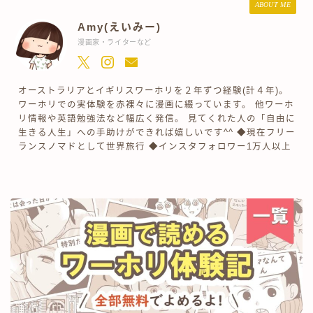
ABOUT ME
Amy(えいみー)
漫画家・ライターなど
オーストラリアとイギリスワーホリを２年ずつ経験(計４年)。
ワーホリでの実体験を赤裸々に漫画に綴っています。 他ワーホ
リ情報や英語勉強法など幅広く発信。 見てくれた人の「自由に
生きる人生」への手助けができれば嬉しいです^^ ◆現在フリー
ランスノマドとして世界旅行 ◆インスタフォロワー1万人以上