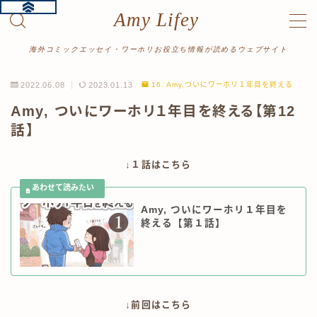
Amy Lifey
MENU
海外コミックエッセイ・ワーホリお役立ち情報が読めるウェブサイト
2022.06.08
2023.01.13
16. Amy,ついにワーホリ１年目を終える
ホーム
Amy, ついにワーホリ１年目を終える【第12
話】
プロフィール
↓１話はこちら
漫画をよむ
ワーホリ体験記
Amy, ついにワーホリ１年目を
終える【第１話】
読み切り
絵日記
旅行記
↓前回はこちら
記事をよむ