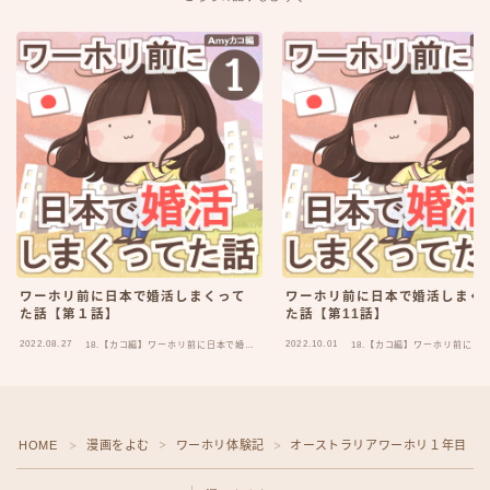
ワーホリ前に日本で婚活しまくって
ワーホリ前に日本で婚活しまく
た話【第１話】
た話【第11話】
2022.08.27
2022.10.01
18.【カコ編】ワーホリ前に日本で婚活
18.【カコ編】ワーホリ前に日
しまくってた話
しまくってた話
HOME
漫画をよむ
ワーホリ体験記
オーストラリアワーホリ１年目
＞
＞
＞
＞
Follow Me