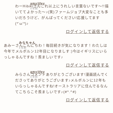
amylifey
わーHibikiさんこれ以上にうれしい言葉ないです～!!描
4年前
いててよかった～♪(笑)ファームジョブ大変なことも多
いだろうけど、がんばってください!応援してます
(*’ω’*)♪
ログインして返信する
みらちゃん
あみーさんこんにちわ！毎回続きが気になります！わたしは
4年前
今年でメルボルン12年目になりましす:)今はイギリスにいら
っしゃるんですね！羨ましいです♪
ログインして返信する
amylifey
みらさんコメントありがとうございます!漫画読んでく
4年前
ださってありがとうございます♪メルボルンに12年も
いらっしゃるんですね!オーストラリアに住んでるなん
てこちらこそ羨ましいです♪(#^.^#)
ログインして返信する