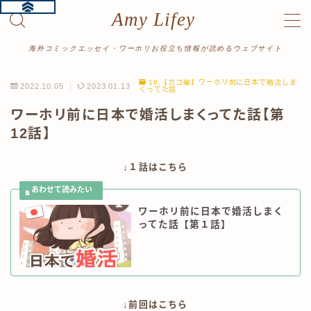
Amy Lifey
MENU
海外コミックエッセイ・ワーホリお役立ち情報が読めるウェブサイト
18.【カコ編】ワーホリ前に日本で婚活しま
2022.10.05
2023.01.13
くってた話
ホーム
ワーホリ前に日本で婚活しまくってた話【第
12話】
プロフィール
↓１話はこちら
漫画をよむ
ワーホリ体験記
ワーホリ前に日本で婚活しまく
読み切り
ってた話【第１話】
絵日記
旅行記
↓前回はこちら
記事をよむ