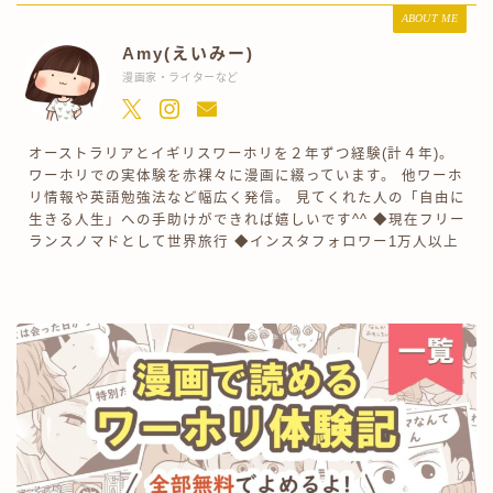
ABOUT ME
Amy(えいみー)
漫画家・ライターなど
オーストラリアとイギリスワーホリを２年ずつ経験(計４年)。
ワーホリでの実体験を赤裸々に漫画に綴っています。 他ワーホ
リ情報や英語勉強法など幅広く発信。 見てくれた人の「自由に
生きる人生」への手助けができれば嬉しいです^^ ◆現在フリー
ランスノマドとして世界旅行 ◆インスタフォロワー1万人以上