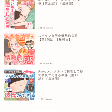
巻【第21話】【最終回】
14546
views
スペイン女子の情熱的な恋
【第20話】【最終回】
13626
views
Amy, メルボルンに到着して秒
で彼氏ができるの巻【第17
話】【最終回】
11722
views