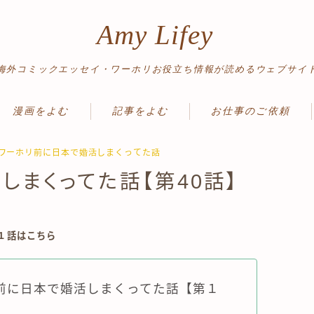
Amy Lifey
海外コミックエッセイ・ワーホリお役立ち情報が読めるウェブサイ
漫画をよむ
記事をよむ
お仕事のご依頼
ワーホリ体験記
ワーホリ情報
】ワーホリ前に日本で婚活しまくってた話
しまくってた話【第40話】
読み切り
英語勉強法
絵日記
ノマド＆旅情報
旅行記
↓１話はこちら
前に日本で婚活しまくってた話【第１