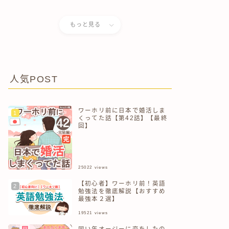
儀式で自分がぶっ壊れた話
もっと見る
人気POST
ワーホリ前に日本で婚活しま
くってた話【第42話】【最終
回】
25022
views
【初心者】ワーホリ前！英語
勉強法を徹底解説【おすすめ
最強本２選】
19521
views
同い年オージーに恋をしたの