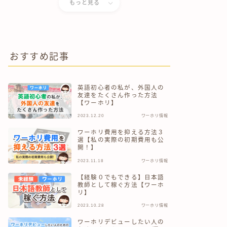
もっと見る
おすすめ記事
英語初心者の私が、外国人の
友達をたくさん作った方法
【ワーホリ】
2023.12.20
ワーホリ情報
ワーホリ費用を抑える方法３
選【私の実際の初期費用も公
開！】
2023.11.18
ワーホリ情報
【経験０でもできる】日本語
教師として稼ぐ方法【ワーホ
リ】
2023.10.28
ワーホリ情報
ワーホリデビューしたい人の