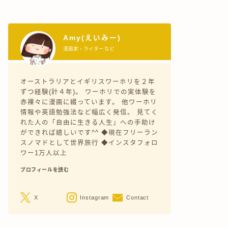
Amy(えいみー)
漫画家・ライターなど
オーストラリアとイギリスワーホリを２年
ずつ経験(計４年)。 ワーホリでの実体験を
赤裸々に漫画に綴っています。 他ワーホリ
情報や英語勉強法など幅広く発信。 見てく
れた人の「自由に生きる人生」への手助け
ができれば嬉しいです^^ ◆現在フリーラン
スノマドとして世界旅行 ◆インスタフォロ
ワー1万人以上
プロフィールを読む
X
Instagram
Contact