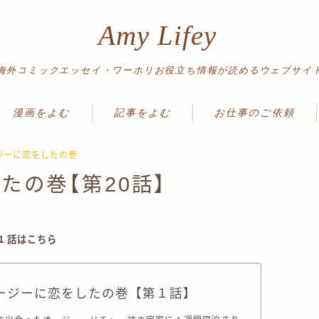
Amy Lifey
海外コミックエッセイ・ワーホリお役立ち情報が読めるウェブサイ
漫画をよむ
記事をよむ
お仕事のご依頼
ワーホリ体験記
ワーホリ情報
ージーに恋をしたの巻
たの巻【第20話】
読み切り
英語勉強法
絵日記
ノマド＆旅情報
旅行記
↓１話はこちら
ージーに恋をしたの巻【第１話】