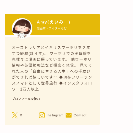
Amy(えいみー)
漫画家・ライターなど
オーストラリアとイギリスワーホリを２年
ずつ経験(計４年)。 ワーホリでの実体験を
赤裸々に漫画に綴っています。 他ワーホリ
情報や英語勉強法など幅広く発信。 見てく
れた人の「自由に生きる人生」への手助け
ができれば嬉しいです^^ ◆現在フリーラン
スノマドとして世界旅行 ◆インスタフォロ
ワー1万人以上
プロフィールを読む
X
Instagram
Contact