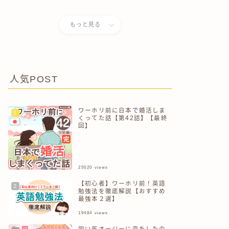
儀式で自分がぶっ壊れた話
もっと見る
人気POST
ワーホリ前に日本で婚活しま
くってた話【第42話】【最終
回】
25020
views
【初心者】ワーホリ前！英語
勉強法を徹底解説【おすすめ
最強本２選】
19484
views
同い年オージーに恋をしたの