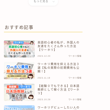
もっと見る
おすすめ記事
英語初心者の私が、外国人の
友達をたくさん作った方法
【ワーホリ】
2023.12.20
ワーホリ情報
ワーホリ費用を抑える方法３
選【私の実際の初期費用も公
開！】
2023.11.18
ワーホリ情報
【経験０でもできる】日本語
教師として稼ぐ方法【ワーホ
リ】
2023.10.28
ワーホリ情報
ワーホリデビューしたい人の