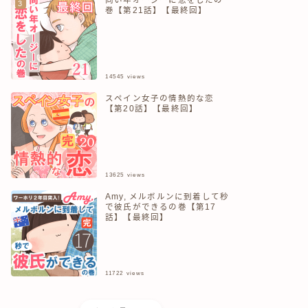
巻【第21話】【最終回】
14545
views
スペイン女子の情熱的な恋
【第20話】【最終回】
13625
views
Amy, メルボルンに到着して秒
で彼氏ができるの巻【第17
話】【最終回】
11722
views