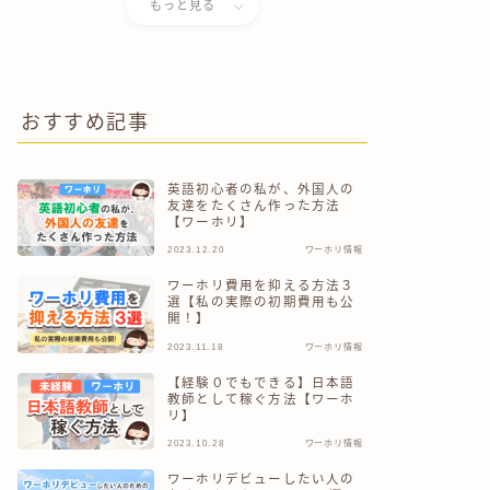
もっと見る
おすすめ記事
英語初心者の私が、外国人の
友達をたくさん作った方法
【ワーホリ】
2023.12.20
ワーホリ情報
ワーホリ費用を抑える方法３
選【私の実際の初期費用も公
開！】
2023.11.18
ワーホリ情報
【経験０でもできる】日本語
教師として稼ぐ方法【ワーホ
リ】
2023.10.28
ワーホリ情報
ワーホリデビューしたい人の