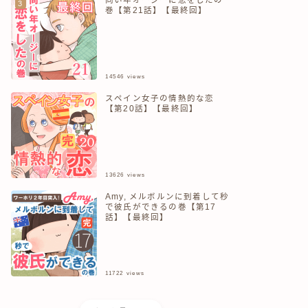
巻【第21話】【最終回】
14546
views
スペイン女子の情熱的な恋
【第20話】【最終回】
13626
views
Amy, メルボルンに到着して秒
で彼氏ができるの巻【第17
話】【最終回】
11722
views