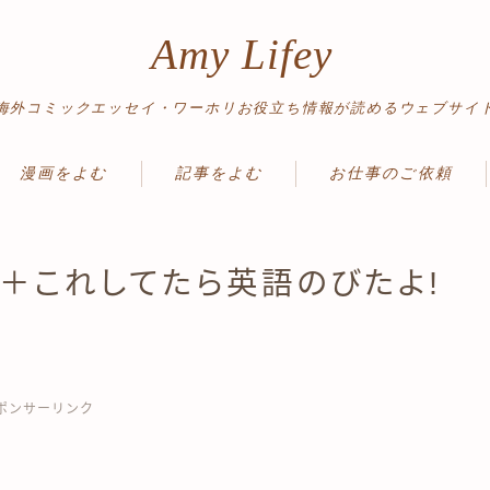
Amy Lifey
海外コミックエッセイ・ワーホリお役立ち情報が読めるウェブサイ
漫画をよむ
記事をよむ
お仕事のご依頼
ワーホリ体験記
ワーホリ情報
＋これしてたら英語のびたよ!
読み切り
英語勉強法
絵日記
ノマド＆旅情報
旅行記
ポンサーリンク