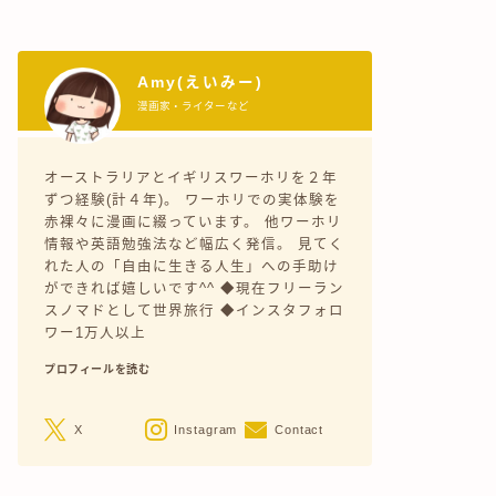
Amy(えいみー)
漫画家・ライターなど
オーストラリアとイギリスワーホリを２年
ずつ経験(計４年)。 ワーホリでの実体験を
赤裸々に漫画に綴っています。 他ワーホリ
情報や英語勉強法など幅広く発信。 見てく
れた人の「自由に生きる人生」への手助け
ができれば嬉しいです^^ ◆現在フリーラン
スノマドとして世界旅行 ◆インスタフォロ
ワー1万人以上
プロフィールを読む
X
Instagram
Contact