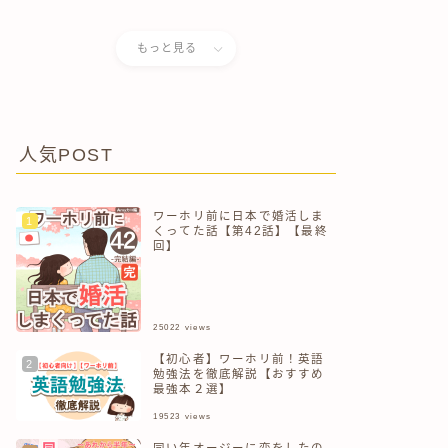
儀式で自分がぶっ壊れた話
もっと見る
人気POST
ワーホリ前に日本で婚活しま
くってた話【第42話】【最終
回】
25022
views
【初心者】ワーホリ前！英語
勉強法を徹底解説【おすすめ
最強本２選】
19523
views
同い年オージーに恋をしたの