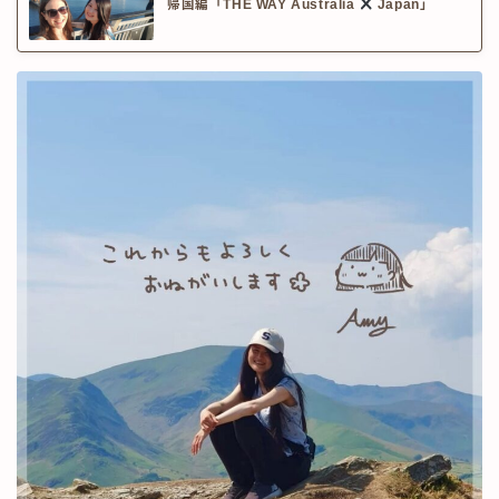
帰国編「THE WAY Australia
Japan」