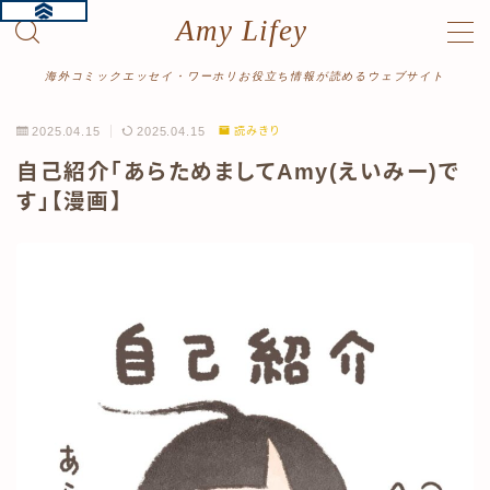
Amy Lifey
MENU
海外コミックエッセイ・ワーホリお役立ち情報が読めるウェブサイト
2025.04.15
2025.04.15
読みきり
ホーム
自己紹介「あらためましてAmy(えいみー)で
す」【漫画】
プロフィール
漫画をよむ
ワーホリ体験記
読み切り
絵日記
旅行記
記事をよむ